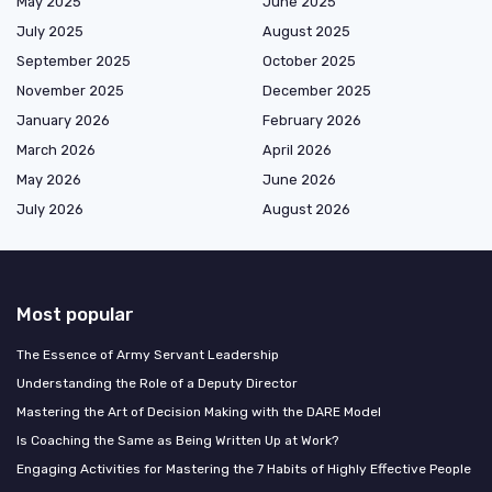
May 2025
June 2025
July 2025
August 2025
September 2025
October 2025
November 2025
December 2025
January 2026
February 2026
March 2026
April 2026
May 2026
June 2026
July 2026
August 2026
Most popular
The Essence of Army Servant Leadership
Understanding the Role of a Deputy Director
Mastering the Art of Decision Making with the DARE Model
Is Coaching the Same as Being Written Up at Work?
Engaging Activities for Mastering the 7 Habits of Highly Effective People